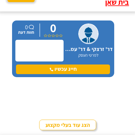
בית שאן
0
0
חוות דעת
דר' זרצקי & דר' עמיאל בע"מ בקריית ביאליק
לפרטי העסק
חייג עכשיו
הצג עוד בעלי מקצוע