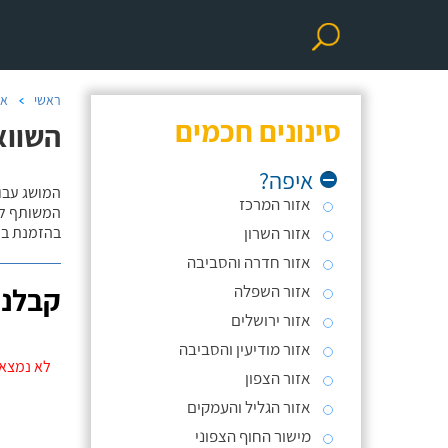
ראשי
אי
סינונים חכמים
השווא
איפה?
המושג עבוד
אזור המרכז
המשותף לכ
אזור השרון
בהזמנת בע
אזור חדרה והסביבה
אזור השפלה
קבלני
אזור ירושלים
אזור מודיעין והסביבה
לא נמצאו
אזור הצפון
אזור הגליל והעמקים
מישור החוף הצפוני