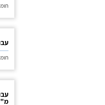
חומר
עבוד
חומר
מ"ר