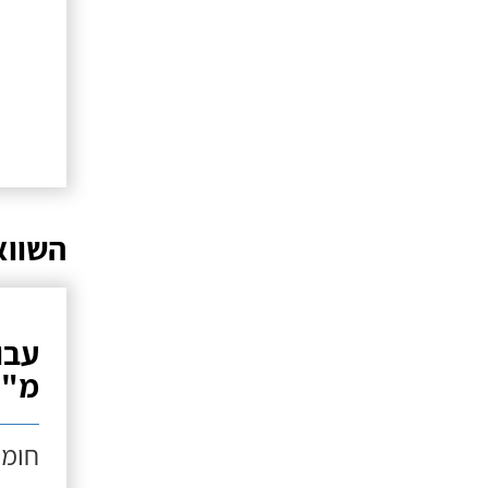
השווא
מ"ר
חומר