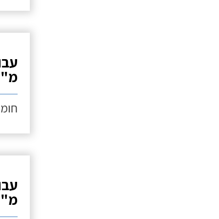
מ"ר
חומר
מ"ר