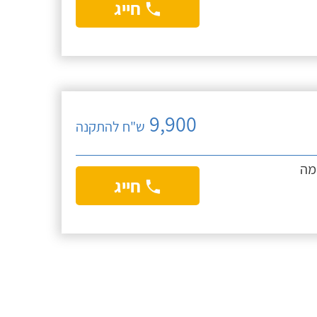
חייג
9,900
ש"ח להתקנה
מה
חייג