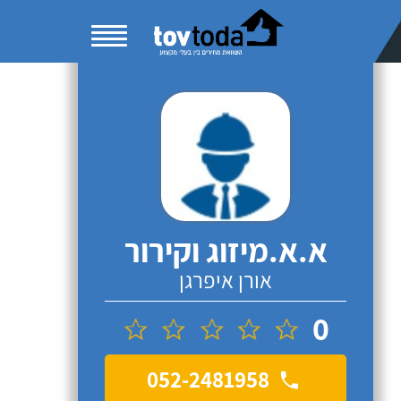
א.א.מיזוג וקירור
אורן איפרגן
0
052-2481958