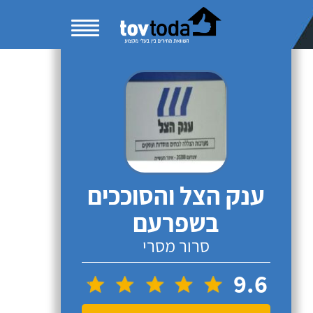
ענק הצל והסוככים
בשפרעם
סרור מסרי
9.6