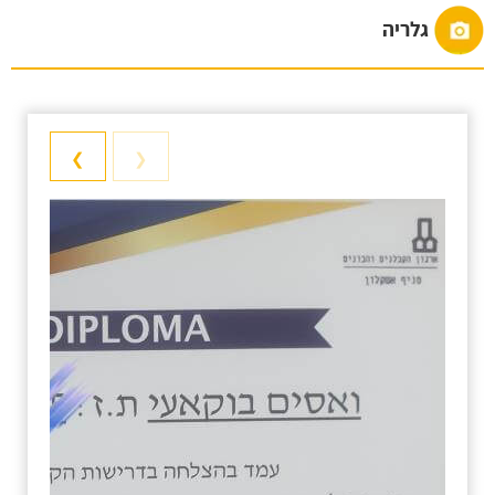
גלריה
❯
❮