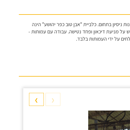
 טוב כלביה כפר יהושע" בבעלותו של יואב ועם 27 שנות ניסיון בתחום. כלביית "אבן טוב כפר יהושע" הינה
ש על מניעת דיכאון ופחד נטישה. עבודה עם עמותות -
חים על ידי העמותות בלבד.
❯
❮