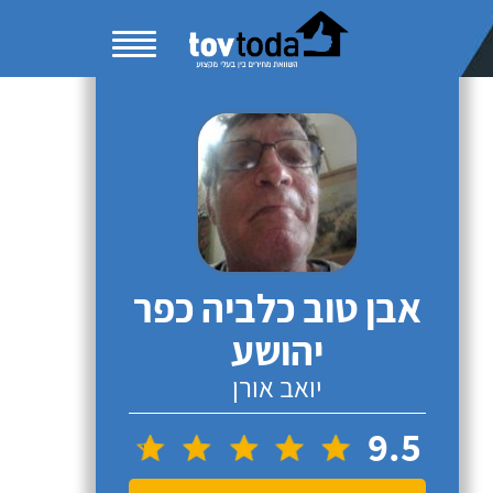
אבן טוב כלביה כפר
יהושע
יואב אורן
9.5