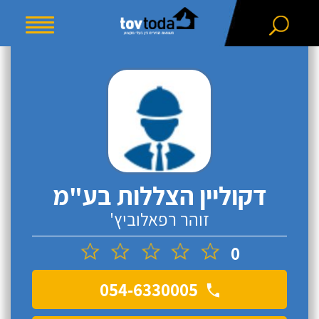
דקוליין הצללות בע"מ
זוהר רפאלוביץ'
0
054-6330005