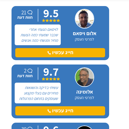
9.5
21
חוות דעת
לויסאם הגעתי אחרי
אלום ויסאם
שכבר שמעתי כמה הצעות
לפרטי העסק
מחיר ופגשתי כמה אנשים
בתחום. ויסאם הפתיע אותי
מההתחלה עם זמן התגובה
חייג עכשיו
שלו.
9.7
2
חוות דעת
עשיתי בדיקה והשוואות
אלומינה
מחירים עם בעלי מקצוע
לפרטי העסק
שעוסקים בתחום הפרגולות
ובניהם גם עם רן, בעקבות
המלצה של חבר טוב. רן
חייג עכשיו
שידר אמינות ולאחר
ששוחחנו הבנתי שהוא
באמת מקצועי, לכן הוא
39