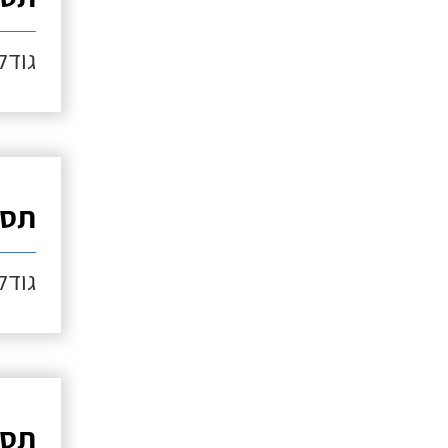
גודל כ
תספ
גודל כ
תספ