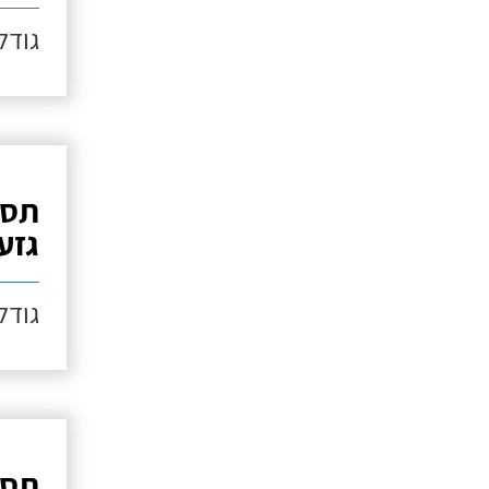
גודל כ
תספ
גזע
גודל כ
תספ