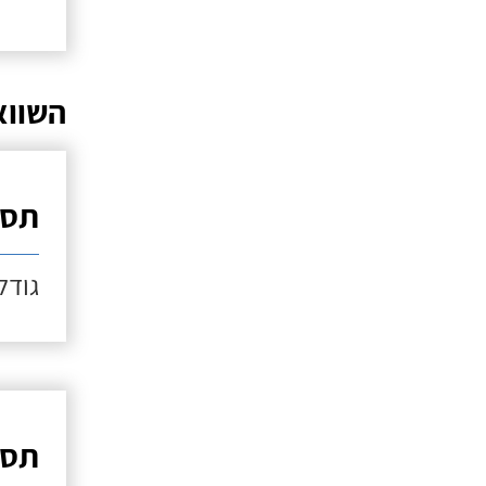
השווא
תספ
גודל כ
תספ