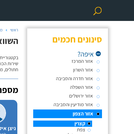
ראשי
מס
סינונים חכמים
השוואת 
איפה?
בקטגוריית
אזור המרכז
שירות הכול
אזור השרון
חתולים, מס
אזור חדרה והסביבה
אזור השפלה
מספרו
אזור ירושלים
אזור מודיעין והסביבה
אזור הצפון
קצרין
צפת