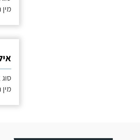
מין 
איל
סוג 
מין 