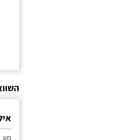
השווא
איל
סוג 