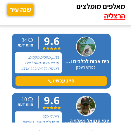
מאלפים מומלצים
שנה עיר
הרצליה
9.6
34
חוות דעת
גדעון מקסים מקסים,
בית אבות לכלבים ופנסיון חתולים
מרוצה ממנו מאוד! יש לי
לפרטי העסק
חמישה כלבים וכבר ארבע
שנים, כל פעם שיש לי
נסיעה והיעדרות מהבית,
חייג עכשיו
אני שמה אצלו את הכלבים,
הם תמיד מאושרים לראות
9.6
אותו ומאושרים כשהם
10
חוזרים הביתה - ממליצה
חוות דעת
בחום.
היה לי כלב
יוסי סמואל מאלף הכלבים
פרוע ולא מחונך. נפגשתי
לפרטי העסק
עם מספר מאלפים שטענו