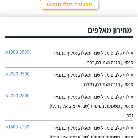
שאת הכלב שלי אי אפשר
הצג עוד בעלי מקצוע
לאלף בשיעורים כי יש לו
חייג עכשיו
בעיות התנהגות קשות
לפיצוח. הייתי מיואש, אבל
9.4
החלטתי לא לוותר
מחירון מאלפים
7
כשנפגשתי עם יוסי.
חוות דעת
ליאור אדם מקסים,
מקום בטבע בגבעת עדה
₪1900-3500
אילוף כלבים מגיל שנה ומעלה, אילוף בתנאי
יש לו גישה מצויינת לכלבים,
לפרטי העסק
נעזרנו בשירותי הפנסיון שלו
פנסיון, הגנה ושמירה, זכר
מספר פעמים, הוא תמיד
מעניק אהבה ושירות מכל
חייג עכשיו
₪3000-3500
אילוף כלבים מגיל שנה ומעלה, אילוף בתנאי
הלב, בכל הפעמים ששמתי
אצל ליאור את הכלבה שלי,
פנסיון, הגנה ושמירה, נקבה
הייתי מאוד מרוצה, ליאור
הבעלים מצליח להעניק
₪2000-2800
אילוף כלבים מגיל שנה ומעלה, אילוף בתנאי
לכלבים שהות נעימה בזמן
שהייתם בפנסיון, ניתן
פנסיון, משמעת בסיסית (שב, ארצה, אלי, רגלי),
לראות שהכלבה עברה
זכר
חוויה נעימה כי היא חוזרת
רגועה ושקטה - ממליצה
₪1800-2700
אילוף כלבים מגיל שנה ומעלה, אילוף בתנאי
בחום!
פנסיון, משמעת בסיסית (שב, ארצה, אלי, רגלי),