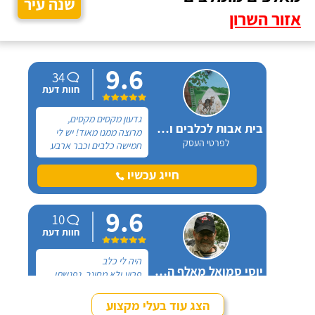
שנה עיר
אזור השרון
9.6
34
חוות דעת
גדעון מקסים מקסים,
בית אבות לכלבים ופנסיון חתולים
מרוצה ממנו מאוד! יש לי
לפרטי העסק
חמישה כלבים וכבר ארבע
שנים, כל פעם שיש לי
נסיעה והיעדרות מהבית,
חייג עכשיו
אני שמה אצלו את הכלבים,
הם תמיד מאושרים לראות
9.6
אותו ומאושרים כשהם
10
חוזרים הביתה - ממליצה
חוות דעת
בחום.
היה לי כלב
יוסי סמואל מאלף הכלבים
פרוע ולא מחונך. נפגשתי
לפרטי העסק
עם מספר מאלפים שטענו
שאת הכלב שלי אי אפשר
הצג עוד בעלי מקצוע
לאלף בשיעורים כי יש לו