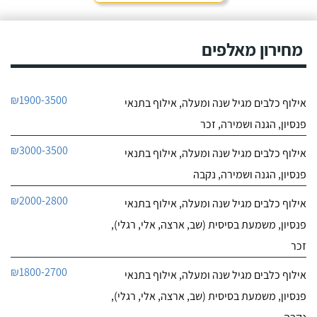
חייג עכשיו
בעיות התנהגות קשות
לפיצוח. הייתי מיואש, אבל
9.4
החלטתי לא לוותר
מחירון מאלפים
7
כשנפגשתי עם יוסי.
חוות דעת
ליאור אדם מקסים,
מקום בטבע בגבעת עדה
₪1900-3500
אילוף כלבים מגיל שנה ומעלה, אילוף בתנאי
יש לו גישה מצויינת לכלבים,
לפרטי העסק
נעזרנו בשירותי הפנסיון שלו
פנסיון, הגנה ושמירה, זכר
מספר פעמים, הוא תמיד
מעניק אהבה ושירות מכל
חייג עכשיו
₪3000-3500
אילוף כלבים מגיל שנה ומעלה, אילוף בתנאי
הלב, בכל הפעמים ששמתי
אצל ליאור את הכלבה שלי,
פנסיון, הגנה ושמירה, נקבה
הייתי מאוד מרוצה, ליאור
הבעלים מצליח להעניק
₪2000-2800
אילוף כלבים מגיל שנה ומעלה, אילוף בתנאי
לכלבים שהות נעימה בזמן
שהייתם בפנסיון, ניתן
פנסיון, משמעת בסיסית (שב, ארצה, אלי, רגלי),
לראות שהכלבה עברה
זכר
חוויה נעימה כי היא חוזרת
רגועה ושקטה - ממליצה
₪1800-2700
אילוף כלבים מגיל שנה ומעלה, אילוף בתנאי
בחום!
פנסיון, משמעת בסיסית (שב, ארצה, אלי, רגלי),