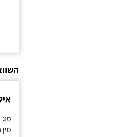
השווא
איל
סוג 
מין 