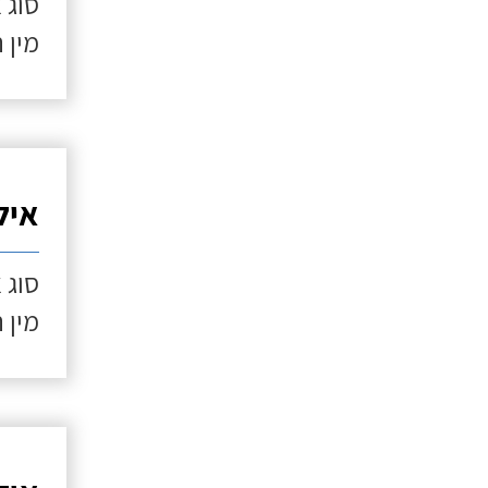
סוג 
מין 
איל
סוג 
מין 