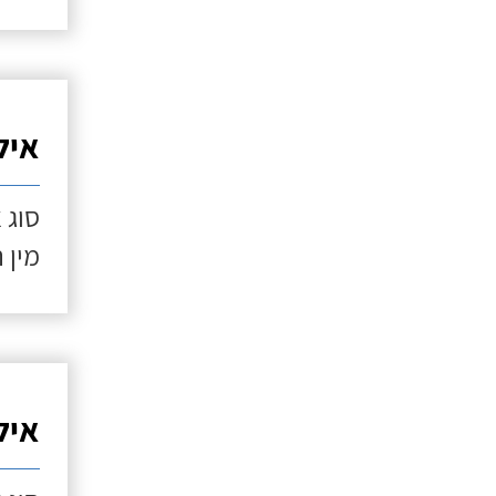
איל
סוג 
מין 
איל