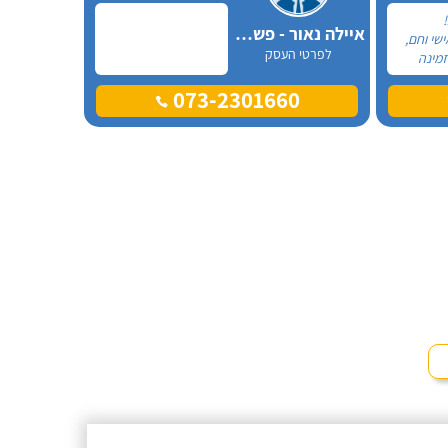
!
איילה נאור - פשוט מאלפת בחיפה
שי וחם,
לפרטי העסק
זמינה
 שאלה
073-2301660
ות לה
 אל
 בעקבות
פחה
ביתה,
לנו בדיוק
 כדי
ם
ים לעשות
ה.