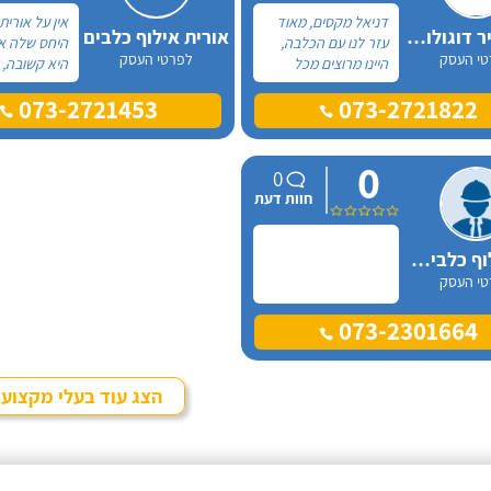
דניאל מקסים, מאוד
אין על אורית
דניאל ניר דוגולוג אילוף כלבים
אורית אילוף כלבים
עזר לנו עם הכלבה,
היחס שלה אי
טי העסק
לפרטי העסק
היינו מרוצים מכל
היא קשובה, 
הבחינות ואנחנו
און-ליין לכל
073-2721453
073-2721822
ממליצים בחום. יש לנו
ובאמת שמגיע
כלבה שהיו לה בעיות
רק מחמאות.
התנהגות שונות וזאת
אורית פניתי
0
שהכי הטרידה אותנו
החלטה במש
0
הייתה אכילה מפח
להביא כלב ה
חוות דעת
הזבל הביתי.
היא הסבירה 
במה זה כרוך
שנהיה בטוחי
ניצן אילוף כלבים על הכנרת
שאנחנו מוכנ
טי העסק
את הצעד הז
073-2301664
הצג עוד בעלי מקצוע