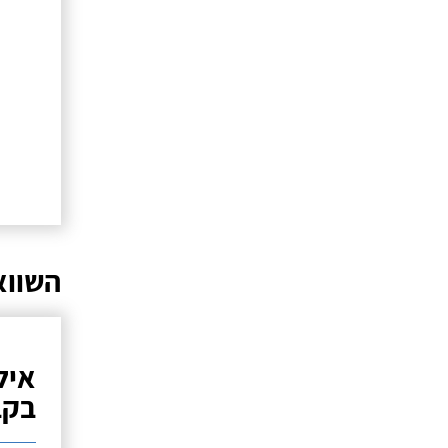
השווא
איל
בקב