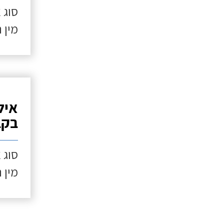
סוג 
מין 
איל
בקב
סוג 
מין 