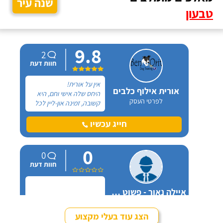
שנה עיר
טבעון
9.8
2
חוות דעת
אין על אורית!
אורית אילוף כלבים
היחס שלה אישי וחם, היא
לפרטי העסק
קשובה, זמינה און-ליין לכל
שאלה ובאמת שמגיעות לה
רק מחמאות. אל אורית
חייג עכשיו
פניתי בעקבות החלטה
במשפחה להביא כלב
0
הביתה, היא הסבירה לנו
0
בדיוק במה זה כרוך כדי
חוות דעת
שנהיה בטוחים שאנחנו
מוכנים לעשות את הצעד
הזה.
איילה נאור - פשוט מאלפת בחיפה
לפרטי העסק
הצג עוד בעלי מקצוע