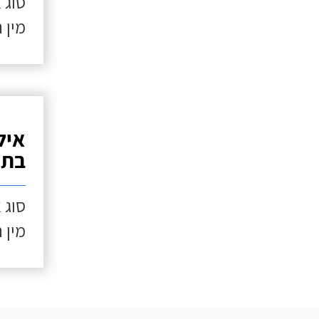
סוג 
מין 
איל
בתנ
סוג 
מין 