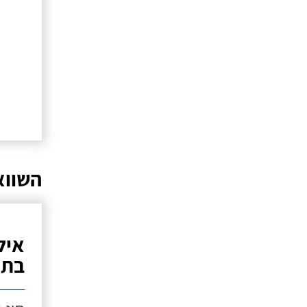
השווא
איל
בתנ