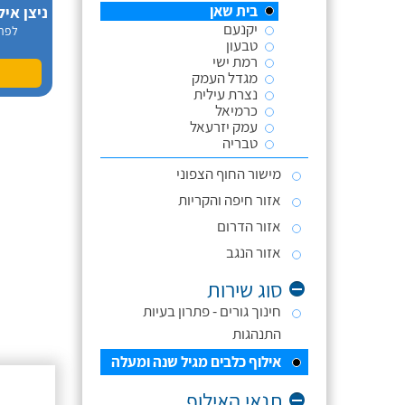
בית שאן
יקנעם
לפר
טבעון
רמת ישי
מגדל העמק
נצרת עילית
כרמיאל
עמק יזרעאל
טבריה
מישור החוף הצפוני
אזור חיפה והקריות
אזור הדרום
אזור הנגב
סוג שירות
חינוך גורים - פתרון בעיות
התנהגות
אילוף כלבים מגיל שנה ומעלה
תנאי האילוף