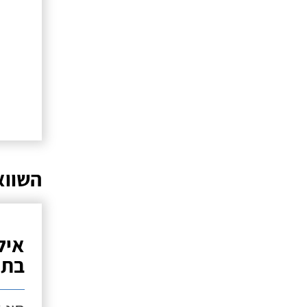
השווא
איל
בתנ