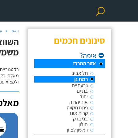
ראשי
אי
סינונים חכמים
השווא
משמע
איפה?
אזור המרכז
בקטגוריית 
תל אביב
מאלפי כלבי
רמת גן
ולמצוא פנס
גבעתיים
בת ים
יהוד
מאלפי
אור יהודה
פתח תקווה
קרית אונו
בני ברק
חולון
ראשון לציון