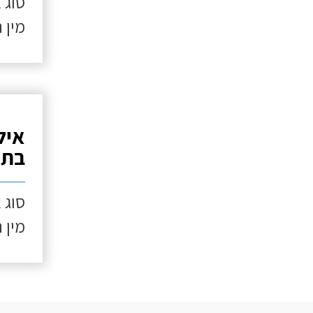
סוג 
מין 
איל
בתנ
סוג 
מין 