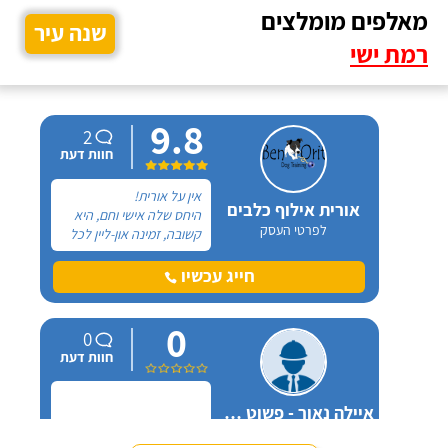
מאלפים מומלצים
שנה עיר
רמת ישי
9.8
2
חוות דעת
אין על אורית!
אורית אילוף כלבים
היחס שלה אישי וחם, היא
לפרטי העסק
קשובה, זמינה און-ליין לכל
שאלה ובאמת שמגיעות לה
רק מחמאות. אל אורית
חייג עכשיו
פניתי בעקבות החלטה
במשפחה להביא כלב
0
הביתה, היא הסבירה לנו
0
בדיוק במה זה כרוך כדי
חוות דעת
שנהיה בטוחים שאנחנו
מוכנים לעשות את הצעד
הזה.
איילה נאור - פשוט מאלפת בחיפה
לפרטי העסק