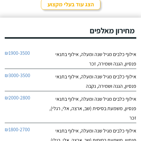
שאלה ובאמת שמגיעות לה
הצג עוד בעלי מקצוע
רק מחמאות. אל אורית
חייג עכשיו
פניתי בעקבות החלטה
במשפחה להביא כלב
0
הביתה, היא הסבירה לנו
מחירון מאלפים
0
בדיוק במה זה כרוך כדי
חוות דעת
שנהיה בטוחים שאנחנו
מוכנים לעשות את הצעד
הזה.
איילה נאור - פשוט מאלפת בחיפה
₪1900-3500
אילוף כלבים מגיל שנה ומעלה, אילוף בתנאי
לפרטי העסק
פנסיון, הגנה ושמירה, זכר
חייג עכשיו
₪3000-3500
אילוף כלבים מגיל שנה ומעלה, אילוף בתנאי
פנסיון, הגנה ושמירה, נקבה
0
0
₪2000-2800
אילוף כלבים מגיל שנה ומעלה, אילוף בתנאי
חוות דעת
פנסיון, משמעת בסיסית (שב, ארצה, אלי, רגלי),
ניצן אילוף כלבים על הכנרת
זכר
לפרטי העסק
₪1800-2700
אילוף כלבים מגיל שנה ומעלה, אילוף בתנאי
חייג עכשיו
פנסיון, משמעת בסיסית (שב, ארצה, אלי, רגלי),