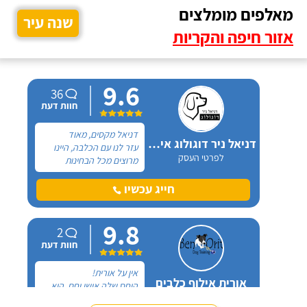
מאלפים מומלצים
שנה עיר
אזור חיפה והקריות
9.6
36
חוות דעת
דניאל מקסים, מאוד
דניאל ניר דוגולוג אילוף כלבים
עזר לנו עם הכלבה, היינו
לפרטי העסק
מרוצים מכל הבחינות
ואנחנו ממליצים בחום. יש
לנו כלבה שהיו לה בעיות
חייג עכשיו
התנהגות שונות וזאת שהכי
הטרידה אותנו הייתה
9.8
אכילה מפח הזבל הביתי.
2
חוות דעת
אין על אורית!
אורית אילוף כלבים
היחס שלה אישי וחם, היא
לפרטי העסק
קשובה, זמינה און-ליין לכל