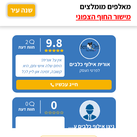
מאלפים מומלצים
שנה עיר
מישור החוף הצפוני
9.8
2
חוות דעת
אין על אורית!
אורית אילוף כלבים
היחס שלה אישי וחם, היא
לפרטי העסק
קשובה, זמינה און-ליין לכל
שאלה ובאמת שמגיעות לה
רק מחמאות. אל אורית
חייג עכשיו
פניתי בעקבות החלטה
במשפחה להביא כלב
0
הביתה, היא הסבירה לנו
0
בדיוק במה זה כרוך כדי
חוות דעת
שנהיה בטוחים שאנחנו
מוכנים לעשות את הצעד
הזה.
ניצן אילוף כלבים על הכנרת
לפרטי העסק