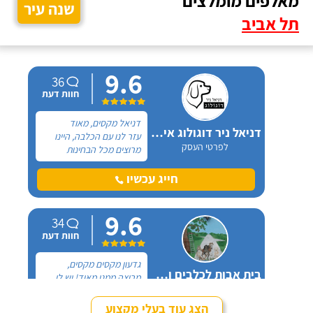
מאלפים מומלצים
שנה עיר
תל אביב
9.6
36
חוות דעת
דניאל מקסים, מאוד
דניאל ניר דוגולוג אילוף כלבים
עזר לנו עם הכלבה, היינו
לפרטי העסק
מרוצים מכל הבחינות
ואנחנו ממליצים בחום. יש
לנו כלבה שהיו לה בעיות
חייג עכשיו
התנהגות שונות וזאת שהכי
הטרידה אותנו הייתה
9.6
אכילה מפח הזבל הביתי.
34
חוות דעת
גדעון מקסים מקסים,
בית אבות לכלבים ופנסיון חתולים
מרוצה ממנו מאוד! יש לי
לפרטי העסק
חמישה כלבים וכבר ארבע
שנים, כל פעם שיש לי
הצג עוד בעלי מקצוע