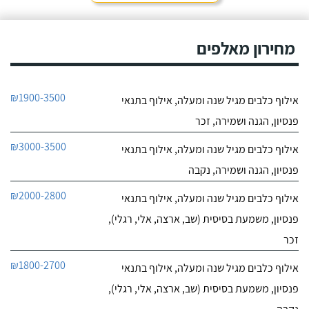
חייג עכשיו
פניתי בעקבות החלטה
במשפחה להביא כלב
0
הביתה, היא הסבירה לנו
מחירון מאלפים
0
בדיוק במה זה כרוך כדי
חוות דעת
שנהיה בטוחים שאנחנו
מוכנים לעשות את הצעד
הזה.
איילה נאור - פשוט מאלפת בחיפה
₪1900-3500
אילוף כלבים מגיל שנה ומעלה, אילוף בתנאי
לפרטי העסק
פנסיון, הגנה ושמירה, זכר
חייג עכשיו
₪3000-3500
אילוף כלבים מגיל שנה ומעלה, אילוף בתנאי
פנסיון, הגנה ושמירה, נקבה
0
0
₪2000-2800
אילוף כלבים מגיל שנה ומעלה, אילוף בתנאי
חוות דעת
פנסיון, משמעת בסיסית (שב, ארצה, אלי, רגלי),
ניצן אילוף כלבים על הכנרת
זכר
לפרטי העסק
₪1800-2700
אילוף כלבים מגיל שנה ומעלה, אילוף בתנאי
חייג עכשיו
פנסיון, משמעת בסיסית (שב, ארצה, אלי, רגלי),