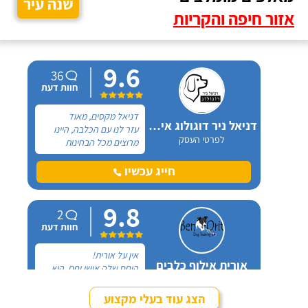
שנה עיר
אזור חיפה והקריות
9.6
36
חוות דעת
דניאל מקסים, מאוד
דניאל ניר דוגולוג אילוף כלבים
עזר לנו עם הכלבה, היינו
לפרטי העסק
מרוצים מכל הבחינות
ואנחנו ממליצים בחום. יש
לנו כלבה שהיו לה בעיות
חייג עכשיו
התנהגות שונות וזאת שהכי
הטרידה אותנו הייתה
9.8
אכילה מפח הזבל הביתי.
2
חוות דעת
אין על אורית!
אורית אילוף כלבים
היחס שלה אישי וחם, היא
לפרטי העסק
קשובה, זמינה און-ליין לכל
שאלה ובאמת שמגיעות לה
הצג עוד בעלי מקצוע
רק מחמאות. אל אורית