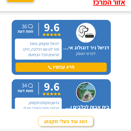
אזור המרכז
9.6
36
חוות דעת
דניאל מקסים, מאוד
דניאל ניר דוגולוג אילוף כלבים
עזר לנו עם הכלבה, היינו
לפרטי העסק
מרוצים מכל הבחינות
ואנחנו ממליצים בחום. יש
לנו כלבה שהיו לה בעיות
חייג עכשיו
התנהגות שונות וזאת שהכי
הטרידה אותנו הייתה
9.6
אכילה מפח הזבל הביתי.
34
חוות דעת
גדעון מקסים מקסים,
בית אבות לכלבים ופנסיון חתולים
מרוצה ממנו מאוד! יש לי
לפרטי העסק
חמישה כלבים וכבר ארבע
שנים, כל פעם שיש לי
הצג עוד בעלי מקצוע
נסיעה והיעדרות מהבית,
חייג עכשיו
אני שמה אצלו את הכלבים,