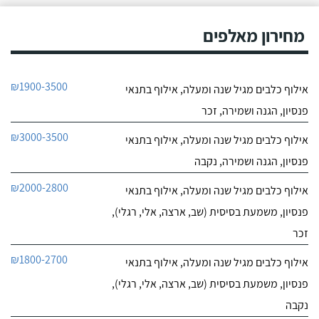
הם תמיד מאושרים לראות
9.6
אותו ומאושרים כשהם
מחירון מאלפים
10
חוזרים הביתה - ממליצה
חוות דעת
בחום.
היה לי כלב
יוסי סמואל מאלף הכלבים
₪1900-3500
אילוף כלבים מגיל שנה ומעלה, אילוף בתנאי
פרוע ולא מחונך. נפגשתי
לפרטי העסק
עם מספר מאלפים שטענו
פנסיון, הגנה ושמירה, זכר
שאת הכלב שלי אי אפשר
לאלף בשיעורים כי יש לו
חייג עכשיו
₪3000-3500
אילוף כלבים מגיל שנה ומעלה, אילוף בתנאי
בעיות התנהגות קשות
לפיצוח. הייתי מיואש, אבל
פנסיון, הגנה ושמירה, נקבה
החלטתי לא לוותר
כשנפגשתי עם יוסי.
₪2000-2800
אילוף כלבים מגיל שנה ומעלה, אילוף בתנאי
פנסיון, משמעת בסיסית (שב, ארצה, אלי, רגלי),
זכר
₪1800-2700
אילוף כלבים מגיל שנה ומעלה, אילוף בתנאי
פנסיון, משמעת בסיסית (שב, ארצה, אלי, רגלי),
נקבה