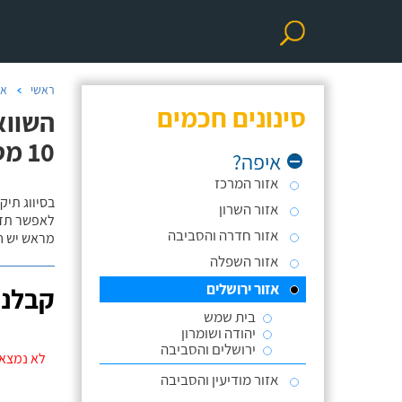
ראשי
אי
סינונים חכמים
השווא
10 מטר)
איפה?
אזור המרכז
בסיווג תיק
אזור השרון
לאפשר תזוז
אזור חדרה והסביבה
מראש יש ח
אזור השפלה
אזור ירושלים
קבלני
בית שמש
יהודה ושומרון
ירושלים והסביבה
לא נמצאו
אזור מודיעין והסביבה