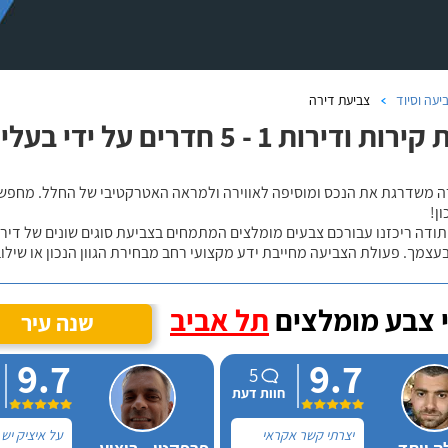
יעה וסיוד
צביעת דירה
רות 1 - 5 חדרים על ידי בעלי מקצוע אמינים
ה משדרגת את הנכס ומוסיפה לאווירה ולמראה האטרקטיבי של החלל. מחפשי
ן!
ודה ריכזנו עבורכם צבעים מומלצים המתמחים בצביעת סוגים שונים של דירו
צמך. פעולת הצביעה מחייבת ידע מקצועי רחב מבחירת הגוון הנכון או שילו
 צבע מומלצים
תל אביב
שנה עיר
9.7
9.7
5
חוות דעת
יצרתי קשר אקראי
על איציק יש