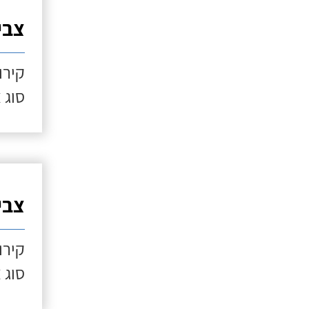
צביע
קירו
סוג 
צביע
קירו
סוג 