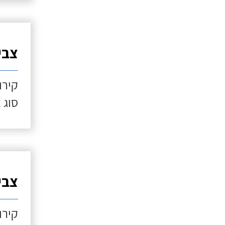
צביע
קירו
סוג 
צביע
קירו