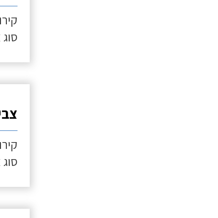
קירו
סוג 
צבי
קירו
סוג 