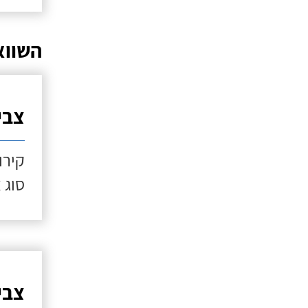
השווא
צביע
קירו
סוג 
צביע