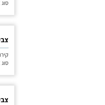
סוג 
צבי
קירו
סוג 
צביע