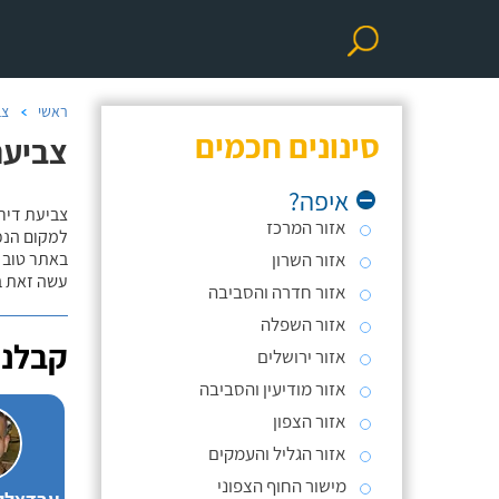
ראשי
צב
סינונים חכמים
צביעת קירות ודי
איפה?
צביעת דיר
אזור המרכז
למקום הנכו
אזור השרון
באתר טוב ת
עשה זאת בע
אזור חדרה והסביבה
אזור השפלה
קבלני
אזור ירושלים
אזור מודיעין והסביבה
אזור הצפון
אזור הגליל והעמקים
מישור החוף הצפוני