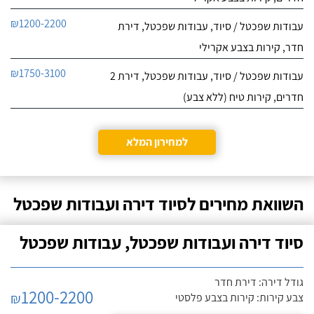
לפרטי העסק
שנעשתה אצלו, מבירורים
עלה שמו של בני מקורן
₪1200-2200
עבודות שפכטל / סיוד, עבודות שפכטל, דירת
שיפוצים. לאחר שיחה עם
חייג עכשיו
חדר, קירות בצבע אקרילי
בני התיישבנו לתכנונים
ותיאום ציפיות. בני תרם
9.7
₪1750-3100
בשלב התכנון רבות מניסיונו
עבודות שפכטל / סיוד, עבודות שפכטל, דירת 2
10
המקצועי וכך גם סוכם
חוות דעת
חדרים, קירות טיח (ללא צבע)
המחיר עבור השיפוץ.
הקשר שלנו עם
אפריים שיפוצים
אפריים והצוות שלו התחיל
למחירון המלא
לפרטי העסק
לפני 4 שנים כאשר הם
הגיעו לשפץ עבורנו את
האמבטיות ולצבוע את
חייג עכשיו
הקירות מבחוץ, לאחרונה
השוואת מחירים לסיוד דירה ועבודות שפכטל
הייתה לנו רטיבות בבית
ואפריים קילף אותה ויצר
רף מים כדי למנוע את
סיוד דירה ועבודות שפכטל, עבודות שפכטל
חדירתם.
גודל דירה: דירת חדר
1200-2200
₪
צבע קירות: קירות בצבע פלסטי