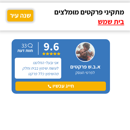
מתקיני פרקטים מומלצים
שנה עיר
בית שמש
9.6
33
חוות דעת
אני ובעלי החלטנו
א.ב.ש פרקטים
לעשות שיפוץ בבית וחלק
לפרטי העסק
מהשיפוץ כלל פרקט
למינציה שיותקן מעל
הריצוף (הישן) הקיים. קנינו
חייג עכשיו
את הפרקט מחנות חיצונית
שהמליצה לנו על ארז,
שיבצע את עבודת ההתקנה.