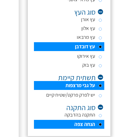
סוג העץ
עץ אורן
עץ אלון
עץ מרבאו
עץ דובדבן
עץ אירוקו
עץ בוק
תשתית קיימת
על גבי מרצפות
יש לפרק פרקט/שטיח קיים
סוג התקנה
התקנה בהדבקה
הנחה צפה