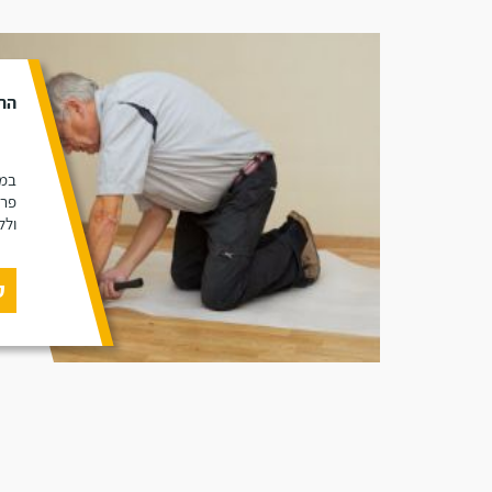
הת
במא
פרק
ולל
ק