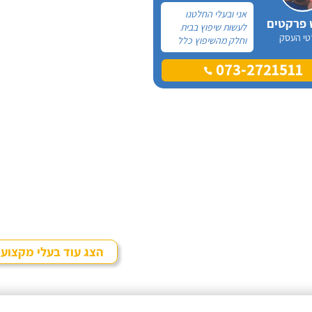
אני ובעלי החלטנו
 פרקטים
לעשות שיפוץ בבית
טי העסק
וחלק מהשיפוץ כלל
פרקט למינציה שיותקן
073-2721511
מעל הריצוף (הישן)
הקיים. קנינו את
הפרקט מחנות
חיצונית שהמליצה לנו
על ארז, שיבצע את
עבודת ההתקנה.
הצג עוד בעלי מקצוע