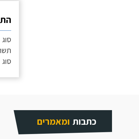
התק
סוג 
תשתי
סוג 
כתבות
ומאמרים