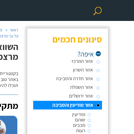
ראשי
פר
סינונים חכמים
על גבי מרצפו
השווא
איפה?
מרצפו
אזור המרכז
אזור השרון
בקטגוריית
אזור חדרה והסביבה
באתר טוב ת
תוכלו להי
אזור השפלה
אזור ירושלים
מתקינ
אזור מודיעין והסביבה
מודיעין
שוהם
מכבים
רעות