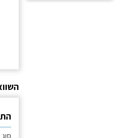
השווא
התק
סוג 