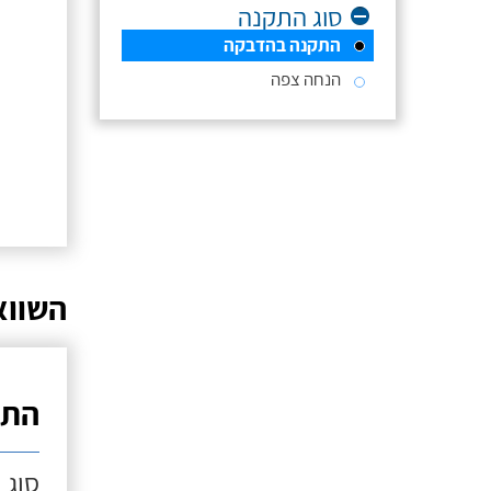
סוג התקנה
התקנה בהדבקה
הנחה צפה
השווא
התק
סוג 