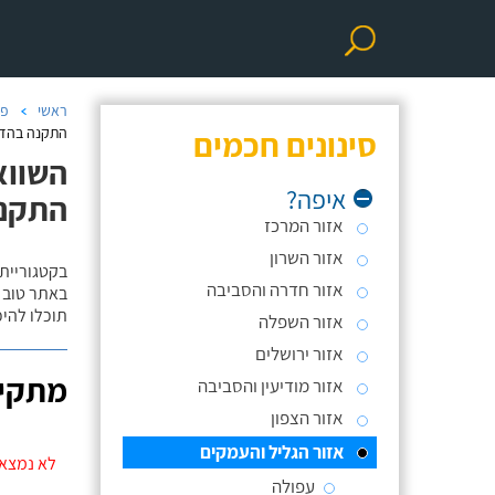
ראשי
פר
סינונים חכמים
התקנה בהדב
השווא
איפה?
התקנ
אזור המרכז
אזור השרון
בקטגוריית
אזור חדרה והסביבה
באתר טוב ת
תוכלו להי
אזור השפלה
אזור ירושלים
מתקינ
אזור מודיעין והסביבה
אזור הצפון
אזור הגליל והעמקים
לא נמצאו
עפולה