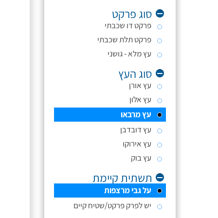
סוג פרקט
פרקט דו שכבתי
פרקט תלת שכבתי
עץ מלא - גושני
סוג העץ
עץ אורן
עץ אלון
עץ מרבאו
עץ דובדבן
עץ אירוקו
עץ בוק
תשתית קיימת
על גבי מרצפות
יש לפרק פרקט/שטיח קיים