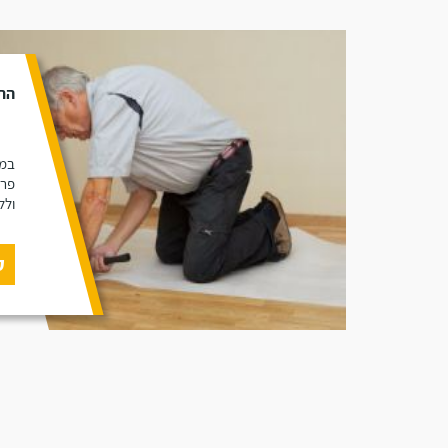
הת
במא
פרק
ולל
ק