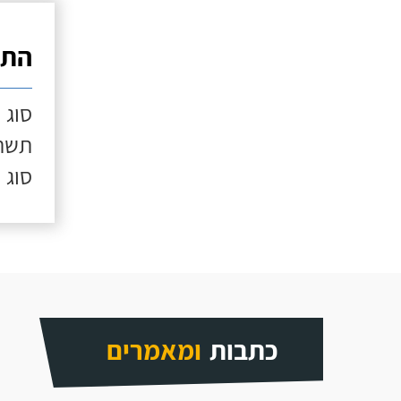
התק
סוג 
תשתי
סוג 
כתבות
ומאמרים