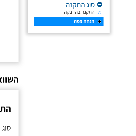
סוג התקנה
התקנה בהדבקה
הנחה צפה
השווא
התק
סוג 