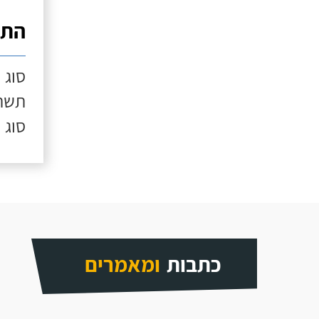
התק
סוג 
תשתי
סוג 
כתבות
ומאמרים