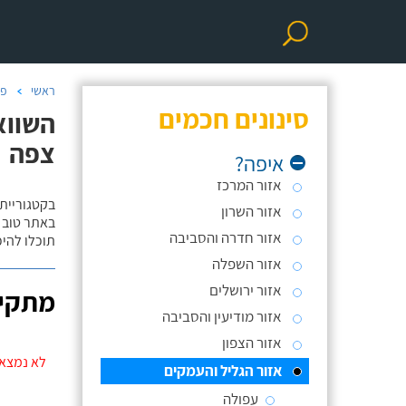
ראשי
פר
סינונים חכמים
השווא
צפה
איפה?
אזור המרכז
בקטגוריית
אזור השרון
באתר טוב ת
אזור חדרה והסביבה
תוכלו להי
אזור השפלה
אזור ירושלים
מתקינ
אזור מודיעין והסביבה
אזור הצפון
לא נמצאו
אזור הגליל והעמקים
עפולה