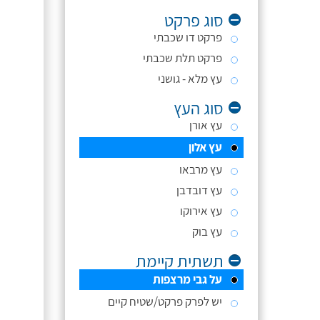
סוג פרקט
פרקט דו שכבתי
פרקט תלת שכבתי
עץ מלא - גושני
סוג העץ
עץ אורן
עץ אלון
עץ מרבאו
עץ דובדבן
עץ אירוקו
עץ בוק
תשתית קיימת
על גבי מרצפות
יש לפרק פרקט/שטיח קיים