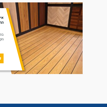
איל
ההב
במא
הקי
ק