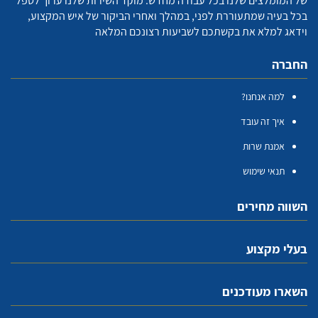
של המומלצים שלנו בכל עבודה מחדש. מוקד השירות שלנו ערוך לטפל
בכל בעיה שמתעוררת לפני, במהלך ואחרי הביקור של איש המקצוע,
וידאג למלא את בקשתכם לשביעות רצונכם המלאה
החברה
למה אנחנו?
איך זה עובד
אמנת שרות
תנאי שימוש
השווה מחירים
בעלי מקצוע
השארו מעודכנים