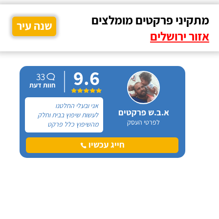
מתקיני פרקטים מומלצים
שנה עיר
אזור ירושלים
9.6
33
חוות דעת
אני ובעלי החלטנו
א.ב.ש פרקטים
לעשות שיפוץ בבית וחלק
לפרטי העסק
מהשיפוץ כלל פרקט
למינציה שיותקן מעל
הריצוף (הישן) הקיים. קנינו
חייג עכשיו
את הפרקט מחנות חיצונית
שהמליצה לנו על ארז,
שיבצע את עבודת ההתקנה.