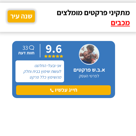
מתקיני פרקטים מומלצים
שנה עיר
מכבים
9.6
33
חוות דעת
אני ובעלי החלטנו
א.ב.ש פרקטים
לעשות שיפוץ בבית וחלק
לפרטי העסק
מהשיפוץ כלל פרקט
למינציה שיותקן מעל
הריצוף (הישן) הקיים. קנינו
חייג עכשיו
את הפרקט מחנות חיצונית
שהמליצה לנו על ארז,
שיבצע את עבודת ההתקנה.