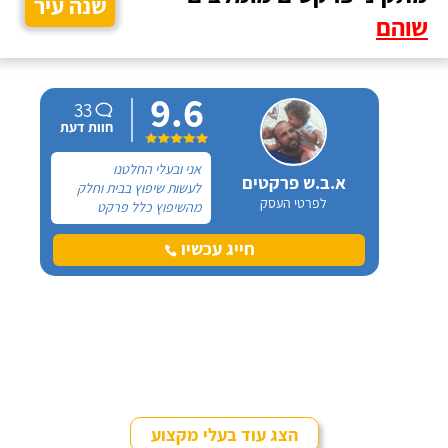
שנה עיר
שוהם
9.6
33
חוות דעת
אני ובעלי החלטנו
א.ב.ש פרקטים
לעשות שיפוץ בבית וחלק
לפרטי העסק
מהשיפוץ כלל פרקט
למינציה שיותקן מעל
הריצוף (הישן) הקיים. קנינו
חייג עכשיו
את הפרקט מחנות חיצונית
שהמליצה לנו על ארז,
שיבצע את עבודת ההתקנה.
הצג עוד בעלי מקצוע