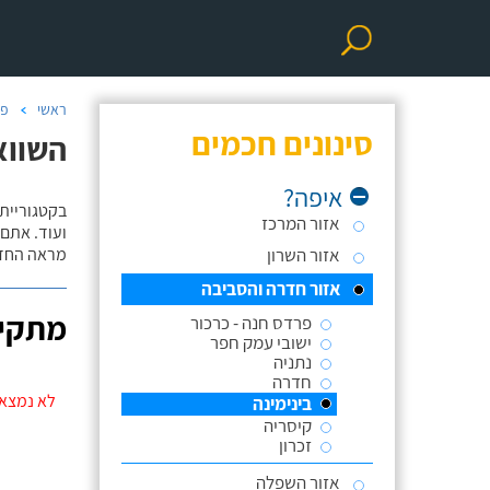
ראשי
פר
סינונים חכמים
השווא
איפה?
אזור המרכז
ועוד. אתם
אזור השרון
מראה החדר
אזור חדרה והסביבה
מתקינ
פרדס חנה - כרכור
ישובי עמק חפר
נתניה
חדרה
לא נמצאו
בינימינה
קיסריה
זכרון
אזור השפלה