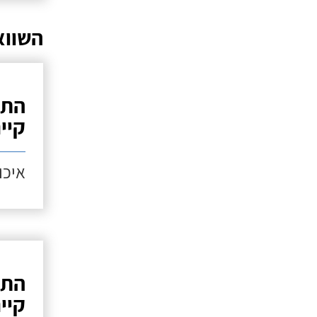
השווא
התק
קיי
איכות
התק
קיי