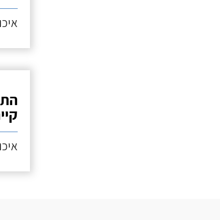
איכות
התק
קיי
איכות