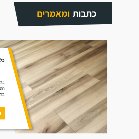
כתבות
ומאמרים
כל 
במא
הסו
בהת
ק