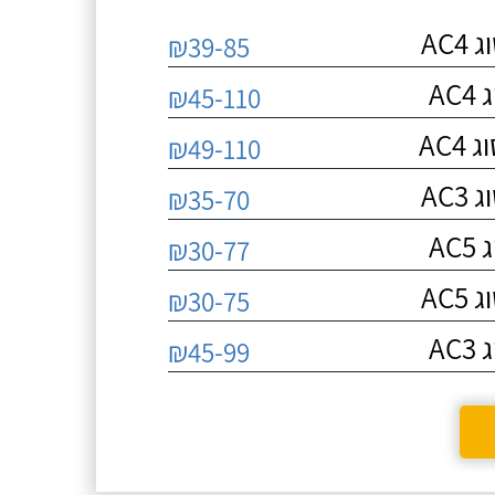
AC
₪39-85
A
₪45-110
AC
₪49-110
AC
₪35-70
A
₪30-77
AC
₪30-75
A
₪45-99