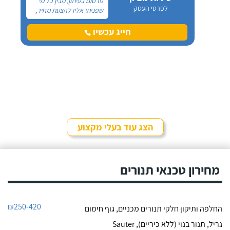
פרסום בעיתון, מבין כל מי
לפרטי העסק
שפניתי אליו להצעת מחיר,
ציון נתן את הצעת המחיר
הכי אטרקטיבית עבור
חייג עכשיו
רכישה של מזגן מיני מרכזי
"אלקטרה", 5 כ"ס כולל
ההתקנה, ההכנה למזגן
ועבודת הגבס והפח
לתעלות המזגן (בית פרטי
דו- קומתי).
הצג עוד בעלי מקצוע
מחירון טכנאי תנורים
₪250-420
החלפה ותיקון חלקי תנורים מכניים, גוף חימום
גריל, תנור בנוי (ללא כיריים), Sauter