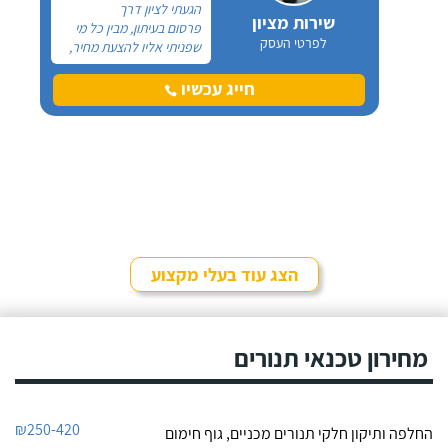
הגעתי לציון דרך
שירות מציון
פרסום בעיתון, מבין כל מי
לפרטי העסק
שפניתי אליו להצעת מחיר,
ציון נתן את הצעת המחיר
הכי אטרקטיבית עבור
חייג עכשיו
רכישה של מזגן מיני מרכזי
"אלקטרה", 5 כ"ס כולל
ההתקנה, ההכנה למזגן
ועבודת הגבס והפח
לתעלות המזגן (בית פרטי
דו- קומתי).
הצג עוד בעלי מקצוע
מחירון טכנאי תנורים
₪250-420
החלפה ותיקון חלקי תנורים מכניים, גוף חימום