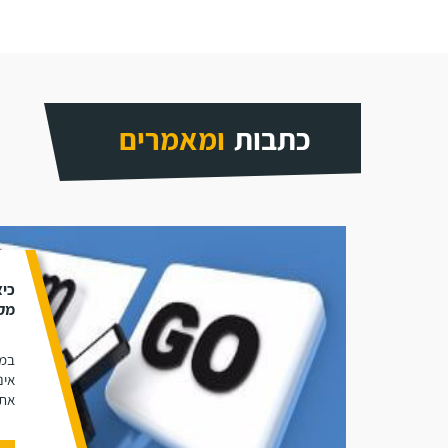
כתבות
ומאמרים
כיצ
מק
במא
אינ
אתר