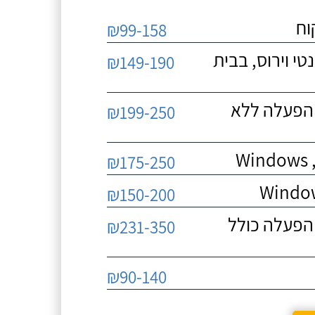
וח
₪99-158
י וירוס, בבית
₪149-190
 הפעלה ללא
₪199-250
W
₪175-250
₪150-200
הפעלה כולל
₪231-350
₪90-140