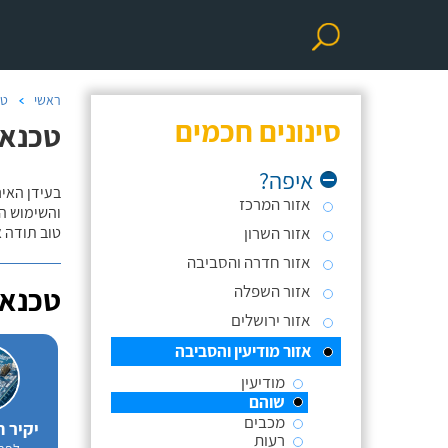
ראשי
טכ
סינונים חכמים
טכנאי
איפה?
בעידן האינ
אזור המרכז
והשימוש ה
אזור השרון
טוב תודה 
אזור חדרה והסביבה
אזור השפלה
טכנאי
אזור ירושלים
אזור מודיעין והסביבה
מודיעין
שוהם
מכבים
יקיר 
רעות