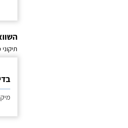
השווא
תיקוני 
בדי
מיקו