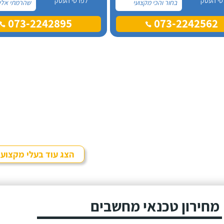
טי העסק
לפרטי העסק
בחור והכי מקצועי
שהרמתי אליו
שהכרתי. הוא ביצע
באתר "מדרג
073-2242895
073-2242562
עבורי תיקון מחשב
מכן, הזמנתי 
נייח, הגיע לביתי בשעה
שקבענו ומיד ניגש
במחשב כי הו
לעבודה, ראה כי
נדלק. רוני ה
המחשב איטי מאוד
בזמן שקבענו 
והחל בפירמוט
את העבודה
המחשב. לאחר מכן
במקצועיות, 
התקין את מערכת
ומהירות!
ההפעלה מחדש
והגדיר את כל
ההגדרות במחשב.
הצג עוד בעלי מקצוע
מחירון טכנאי מחשבים