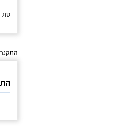
סוג מ
התקנת 
התק