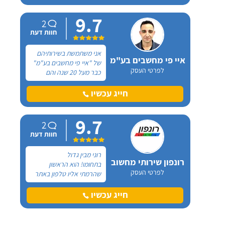
משוגעות לפעמים. אלי
9.7
אדיב מקצוען ותמיד מחפש
2
עבור פתרונות יצירתיים!
חוות דעת
אני משתמשת בשירותיהם
איי פי מחשבים בע"מ
של "איי פי מחשבים בע"מ"
לפרטי העסק
כבר מעל 20 שנה והם
טיפלו לי במגוון בעיות
במחשב ולאחרונה, התקינו
חייג עכשיו
לי תשתית רשת במשרד.
צוות "איי פי מחשבים"
9.7
תמיד זמינים עבורי ועושים
2
את המקסימום לתת לי את
חוות דעת
השירות הכי טוב!
רוני מבין גדול
רונפון שירותי מחשוב
בתחומו! הוא הראשון
לפרטי העסק
שהרמתי אליו טלפון באתר
"מדרג" ולאחר מכן,
הזמנתי אותו לבצע איפוס
חייג עכשיו
bios במחשב כי הוא לא
נדלק. רוני הגיע אלי בזמן
שקבענו וביצע את העבודה