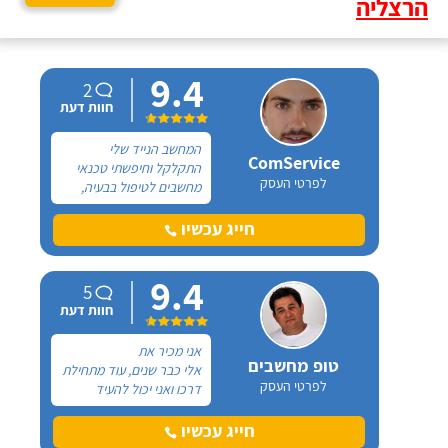
הרצליה
9.4
2
חוות דעת
המחשב הנייד שלי
ComService
התקלקל וחיפשתי טכנאי
לפרטי העסק
מחשבים לטיפול בבעיה,
הגעתי למעבדה של יוהן
ואני ממליצה בחום.
חייג עכשיו
התקשרתי אליו לגבי
המחשב הנייד שלי שהיה
9.4
נתקע כל הזמן וקבענו
5
שאגיע למעבדתו שנמצאת
חוות דעת
קרוב לביתי.
אני מכיר את
טופ מחשבים
אלי כבר שנים, עוד מתחילת
לפרטי העסק
דרכו ואני יכול להעיד
שמדובר בטכנאי מצוין! אלי
זמין, הוא נותן לי מענה בזמן
חייג עכשיו
אמת בכל שעה ויש לי שעות