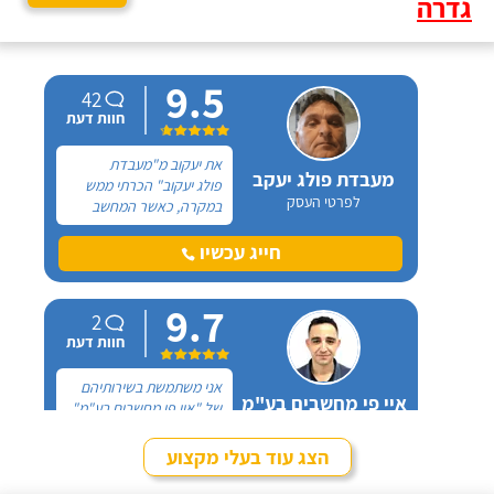
גדרה
9.5
42
חוות דעת
את יעקוב מ"מעבדת
מעבדת פולג יעקב
פולג יעקוב" הכרתי ממש
לפרטי העסק
במקרה, כאשר המחשב
הנייח שברשותי הפסיק
לעבוד, התקשרתי לבעל
חייג עכשיו
מקצוע מסוים, שלא יכל
להגיע היות והוא אינו באזור
9.7
אך המליץ לי על יעקוב
2
כבעל מקצוע מצוין.
חוות דעת
אני משתמשת בשירותיהם
איי פי מחשבים בע"מ
של "איי פי מחשבים בע"מ"
לפרטי העסק
כבר מעל 20 שנה והם
טיפלו לי במגוון בעיות
הצג עוד בעלי מקצוע
במחשב ולאחרונה, התקינו
חייג עכשיו
לי תשתית רשת במשרד.