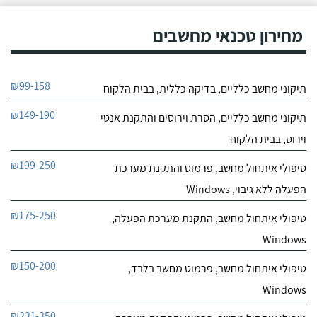
צוות "איי פי מחשבים"
9.7
תמיד זמינים עבורי ועושים
מחירון טכנאי מחשבים
2
את המקסימום לתת לי את
חוות דעת
השירות הכי טוב!
את אייל אני
עידן מערכות תקשורת
₪99-158
תיקוני מחשב כלליים, בדיקה כללית, בבית הלקוח
מכירה כבר כמה שנים
לפרטי העסק
טובות דרך אחותי שהזמינה
₪149-190
אותו מספר פעמים לתקן
תיקוני מחשב כלליים, הסרת וירוסים והתקנת אנטי
עבורה משהו בבית, המחשב
חייג עכשיו
וירוס, בבית הלקוח
נייח שלי לא עבד והזמנתי
אותו על מנת שיסדר את
₪199-250
טיפולי איתחול מחשב, פרמוט והתקנת מערכת
התקלה. אייל הגיע אלי,
התקין תוכנה חדשה
הפעלה ללא גיבוי, Windows
במחשב שלי ופרמט אותו
ובסופו של יום המחשב עבד
₪175-250
טיפולי איתחול מחשב, התקנת מערכת הפעלה,
מצוין!
Windows
₪150-200
טיפולי איתחול מחשב, פרמוט מחשב בלבד,
Windows
₪231-350