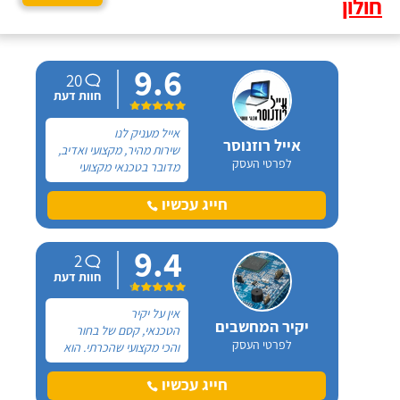
חולון
9.6
20
חוות דעת
אייל מעניק לנו
אייל רוזנוסר
שירות מהיר, מקצועי ואדיב,
לפרטי העסק
מדובר בטכנאי מקצועי
מאוד שמכיר את עולם
המחשבים בצורה יוצאת מן
חייג עכשיו
הכלל, אין תקלה או בעיה
שאייל לא יודע לפתור.
9.4
ממליץ עליו מכל הלב.
2
חוות דעת
אין על יקיר
יקיר המחשבים
הטכנאי, קסם של בחור
לפרטי העסק
והכי מקצועי שהכרתי. הוא
ביצע עבורי תיקון מחשב
נייח, הגיע לביתי בשעה
חייג עכשיו
שקבענו ומיד ניגש לעבודה,