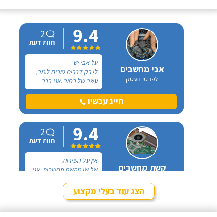
9.4
2
חוות דעת
על אבי יש
אבי מחשבים
לי רק דברים טובים לומר,
לפרטי העסק
עשר של בחור ואני כבר
שנים משתמש בשירותיו.
הוא מבצע עבורי תיקונים
חייג עכשיו
שונים במחשב הנייד והנייח
שברשותי, כל פעם
9.4
שאצלצל אליו הוא תמיד
2
יענה בסבלנות ויגיע לביתי
חוות דעת
בזמן שקובעים איתו.
אין על השירות
קשת מחשבים
של שי מקשת מחשבים, אני
לפרטי העסק
מרוצה מאוד וכל המחשבים
במשרדים בהם אני מנהל
הצג עוד בעלי מקצוע
מתוחזקים אצלם. אני
חייג עכשיו
ממליץ בחום על מעבדת
השירות קשת מחשבים, שי