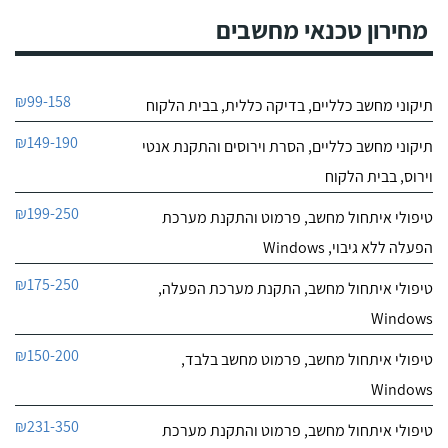
9.7
התקין בכל המחשבים
מחירון טכנאי מחשבים
10
במשרד מערכות הפעלה,
חוות דעת
הגדיר את כל ההגדרות
במחשבים והכל עובד ופועל
מרוצה מאוד, אדם
בצורה הכי טובה שיש.
המעבדה הירושלמית המרכזית למחשבים
₪99-158
תיקוני מחשב כלליים, בדיקה כללית, בבית הלקוח
זמין, נענה מהר לקריאות
לפרטי העסק
שלי, גם אם ביקור הבית
₪149-190
מתארך יתר על המידה, הוא
תיקוני מחשב כלליים, הסרת וירוסים והתקנת אנטי
תמיד סבלני אדיב מקצועי
חייג עכשיו
וירוס, בבית הלקוח
נותן הסברים ולמישהו כמוני
שהמחשב זה עיקר עבודתו,
₪199-250
9.4
טיפולי איתחול מחשב, פרמוט והתקנת מערכת
זה בעל ערך גבוה בעייני -
6
ממליץ עליו מכל הלב!
הפעלה ללא גיבוי, Windows
חוות דעת
₪175-250
טיפולי איתחול מחשב, התקנת מערכת הפעלה,
אני מאוד מאוד
ידע-טכנאי מחשבים
מרוצה מהשירות של רוני,
Windows
לפרטי העסק
ברוני יש שילוב של שני
דברים, ראשית הוא יודע את
₪150-200
טיפולי איתחול מחשב, פרמוט מחשב בלבד,
עבודתו, מגיע לפי הצורך
חייג עכשיו
עושה עבודה מאוד
Windows
מקצועית, אם יש צורך וזמן
העבודה מתארך, הוא לוקח
₪231-350
טיפולי איתחול מחשב, פרמוט והתקנת מערכת
את המחשב אליו ובכדי