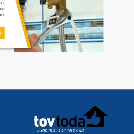
במא
שיש
דוד
ק