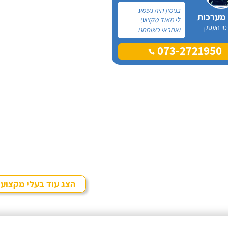
בנימין היה נשמע
 מערכות
לי מאוד מקצועי
טי העסק
ואחראי כשוחחנו
בטלפון לכן, הזמנתי
073-2721950
אותו להחלפת דוד
שמש וקולטים בבניין בו
אני גרה והוא אכן נתן
שירות חבל על הזמן!
הוא ביצע עבודה נקייה
ומסודרת.
הצג עוד בעלי מקצוע