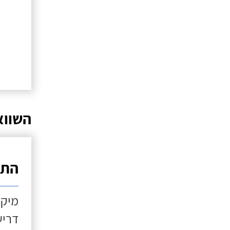
השווא
התקנ
מיקו
דריש