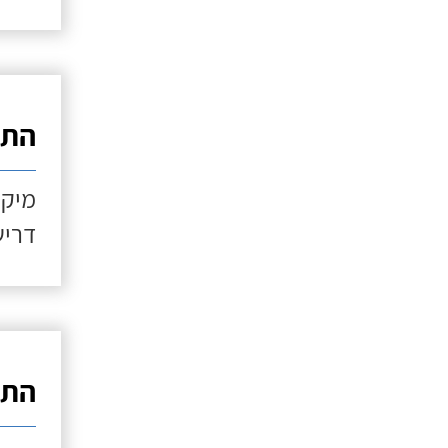
התקנ
מיקו
דריש
התקנ