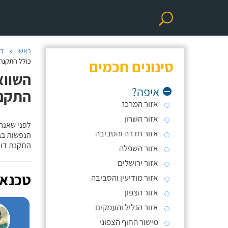
ראשי
דו
סינונים חכמים
כולל התקנת
השווא
איפה?
התקנ
אזור המרכז
אזור השרון
לפני שאנח
אזור חדרה והסביבה
הנפשות בב
התקנת דוד
אזור השפלה
אזור ירושלים
טכנאי
אזור מודיעין והסביבה
אזור הצפון
אזור הגליל והעמקים
מישור החוף הצפוני