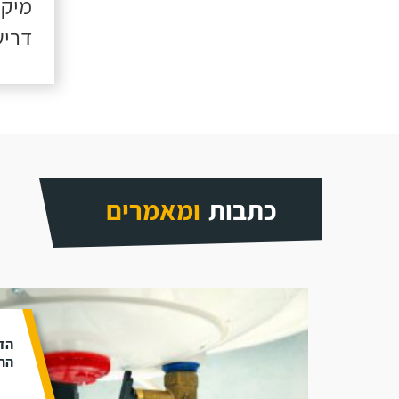
מיקו
דריש
כתבות
ומאמרים
הד
התק