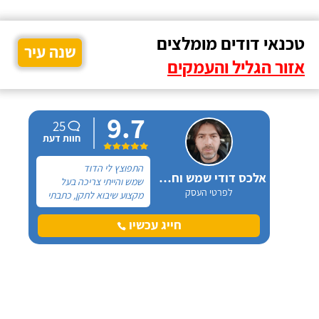
טכנאי דודים מומלצים
שנה עיר
אזור הגליל והעמקים
9.7
25
חוות דעת
התפוצץ לי הדוד
אלכס דודי שמש וחשמל
שמש והייתי צריכה בעל
לפרטי העסק
מקצוע שיבוא לתקן, כתבתי
בגוגל טכנאי דודים ואז
הגעתי לקבוצה של העיר
חייג עכשיו
חיפה בפייסבוק, שם כמה
האנשים המליצו על "אלכס
דודי שמש וחשמל".