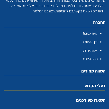
של המומלצים שלנו בכל עבודה מחדש. מוקד השירות שלנו ערוך לטפל
בכל בעיה שמתעוררת לפני, במהלך ואחרי הביקור של איש המקצוע,
וידאג למלא את בקשתכם לשביעות רצונכם המלאה
החברה
למה אנחנו?
איך זה עובד
אמנת שרות
תנאי שימוש
השווה מחירים
בעלי מקצוע
השארו מעודכנים