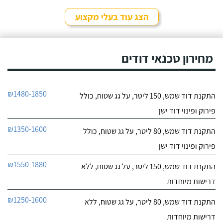
לפרטי העסק
מאוד נחמד, בא לפני
לראות את המיקום של
הצג עוד בעלי מקצוע
ההתקנה, המחיר היה הוגן
חייג עכשיו
מאוד. נתן מילה ועמד בה
מכל הבחינות, ביצע עבודה
9.6
מקצועית היה אמין מאוד,
מחירון טכנאי דודים
107
הגיע בשעות שהיה לי נוח,
חוות דעת
היה לארג' והשאיר נקי
ומסודר - מומלץ בחום!
קיבלתי מחברת "שביט
שביט דודי שמש וחשמל בע"מ
₪1480-1850
התקנת דוד שמש, 150 ליטר, על גג שטוח, כולל
דודי שמש" שירות טוב,
לפרטי העסק
מהיר ומקצועי. הזמנתי
פירוק ופינוי דוד ישן
אותם לא מזמן, כשהתפוצץ
לי הדוד שמש של הדירה.
חייג עכשיו
₪1350-1600
התקנת דוד שמש, 80 ליטר, על גג שטוח, כולל
פירוק ופינוי דוד ישן
₪1550-1880
התקנת דוד שמש, 150 ליטר, על גג שטוח, ללא
דרישות מיוחדות
₪1250-1600
התקנת דוד שמש, 80 ליטר, על גג שטוח, ללא
דרישות מיוחדות