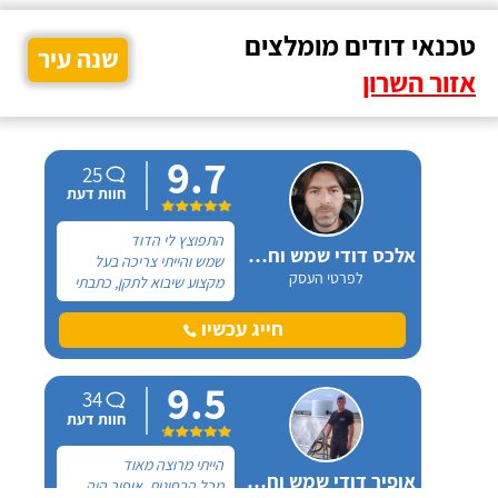
טכנאי דודים מומלצים
שנה עיר
אזור השרון
9.7
25
חוות דעת
התפוצץ לי הדוד
אלכס דודי שמש וחשמל
שמש והייתי צריכה בעל
לפרטי העסק
מקצוע שיבוא לתקן, כתבתי
בגוגל טכנאי דודים ואז
הגעתי לקבוצה של העיר
חייג עכשיו
חיפה בפייסבוק, שם כמה
האנשים המליצו על "אלכס
9.5
דודי שמש וחשמל".
34
חוות דעת
הייתי מרוצה מאוד
אופיר דודי שמש וחשמל
מכל הבחינות, אופיר היה