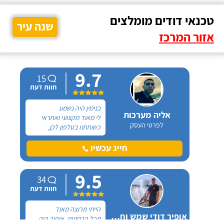
טכנאי דודים מומלצים
שנה עיר
אזור המרכז
9.7
15
חוות דעת
בנימין היה נשמע
אליה מערכות
לי מאוד מקצועי ואחראי
לפרטי העסק
כשוחחנו בטלפון לכן,
הזמנתי אותו להחלפת דוד
שמש וקולטים בבניין בו אני
חייג עכשיו
גרה והוא אכן נתן שירות
חבל על הזמן! הוא ביצע
9.5
עבודה נקייה ומסודרת.
34
חוות דעת
הייתי מרוצה מאוד
אופיר דודי שמש וחשמל
מכל הבחינות, אופיר היה