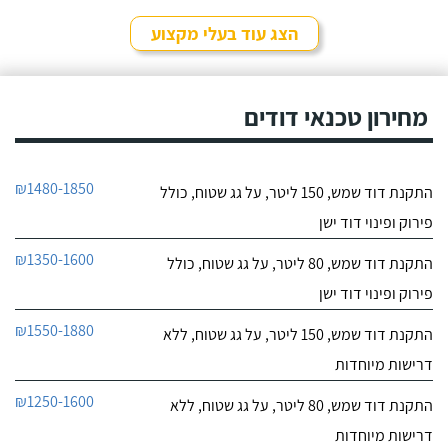
לפרטי העסק
מאוד נחמד, בא לפני
לראות את המיקום של
הצג עוד בעלי מקצוע
ההתקנה, המחיר היה הוגן
חייג עכשיו
מאוד. נתן מילה ועמד בה
מכל הבחינות, ביצע עבודה
9.6
מקצועית היה אמין מאוד,
מחירון טכנאי דודים
107
הגיע בשעות שהיה לי נוח,
חוות דעת
היה לארג' והשאיר נקי
ומסודר - מומלץ בחום!
קיבלתי מחברת "שביט
שביט דודי שמש וחשמל בע"מ
₪1480-1850
התקנת דוד שמש, 150 ליטר, על גג שטוח, כולל
דודי שמש" שירות טוב,
לפרטי העסק
מהיר ומקצועי. הזמנתי
פירוק ופינוי דוד ישן
אותם לא מזמן, כשהתפוצץ
לי הדוד שמש של הדירה.
חייג עכשיו
₪1350-1600
התקנת דוד שמש, 80 ליטר, על גג שטוח, כולל
פירוק ופינוי דוד ישן
₪1550-1880
התקנת דוד שמש, 150 ליטר, על גג שטוח, ללא
דרישות מיוחדות
₪1250-1600
התקנת דוד שמש, 80 ליטר, על גג שטוח, ללא
דרישות מיוחדות