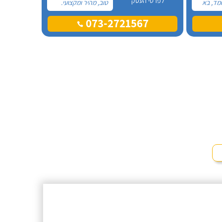
לפרטי העסק
מד, בא
טוב, מהיר ומקצועי.
את
הזמנתי אותם לא
073-2721567
ההתקנה,
מזמן, כשהתפוצץ לי
גן מאוד.
הדוד שמש של
מד בה
הדירה.
, ביצע
ית היה
גיע
י נוח,
שאיר נקי
מלץ בחום!