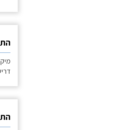
התקנ
מיקו
דריש
התקנ