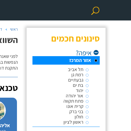
ראשי
דו
סינונים חכמים
השווא
איפה?
לפני שאנח
אזור המרכז
הנפשות בב
התקנת דוד
תל אביב
רמת גן
גבעתיים
בת ים
טכנאי
יהוד
אור יהודה
פתח תקווה
קרית אונו
בני ברק
חולון
ראשון לציון
אליה