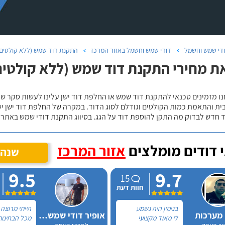
די שמש וחשמל
דודי שמש וחשמל באזור המרכז
התקנת דוד שמש (ללא קולטים)
ת מחירי התקנת דוד שמש (ללא קולטים)
נו מזמינים טכנאי להתקנת דוד שמש או החלפת דוד ישן עלינו לעשות סקר 
ית והתאמת כמות הקולטים וגודלם לסוג הדוד. במקרה של החלפת דוד ישן י
 חדש לבדוק מה התקן להוספת דוד על הגג. בסיווג התקנת דודי שמש באתר נ
 דודים מומלצים
אזור המרכז
שנה 
9.5
9.7
15
חוות דעת
בנימין היה נשמע
הייתי מרוצה
 מערכות
אופיר דודי שמש וחשמל
לי מאוד מקצועי
מכל הבחינות