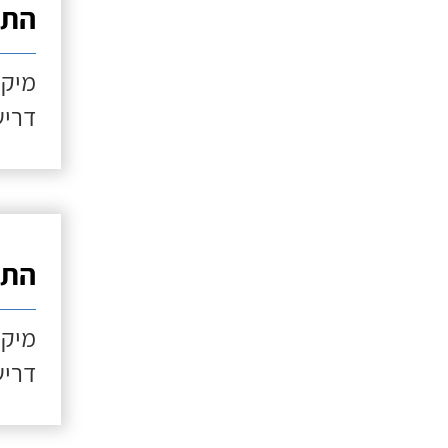
התקנ
מיקו
דריש
התקנ
מיקו
דריש