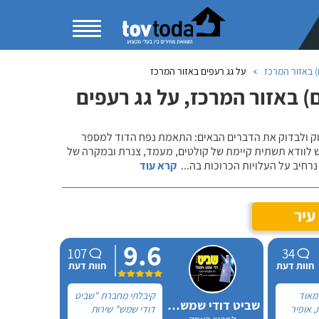
 באזור המרכז
על גג רעפים באזור המרכז
 באזור המרכז, על גג רעפים
שוק ולבדוק את הדברים הבאים: התאמת נפח הדוד למספר
ש לוודא תשתית קיימת של קולטים, מעמד, צנרת ובמקרה של
רחיב על העלויות הכרוכות בה
...
קרא עוד
עיר
9.6
107
34
חוות דעת
חוות דעת
 מאוד
קיבלתי מחברת "שביט
שביט דודי שמש וחשמל בע"מ
, אופיר
דודי שמש" שירות