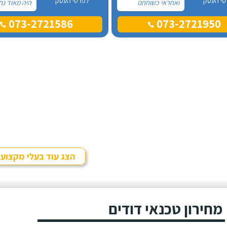
טי העסק
לפרטי העסק
ואחראי כשוחחנו
היה מאוד נח
בטלפון לכן, הזמנתי
לפני לראות 
073-2721586
073-2721950
אותו להחלפת דוד
המיקום של 
שמש וקולטים בבניין בו
המחיר היה הו
אני גרה והוא אכן נתן
נתן מילה וע
שירות חבל על הזמן!
מכל הבחינות
הוא ביצע עבודה נקייה
עבודה מקצוע
ומסודרת.
אמין מאוד, ה
בשעות שהיה ל
היה לארג' וה
ומסודר - מו
הצג עוד בעלי מקצוע
מחירון טכנאי דודים