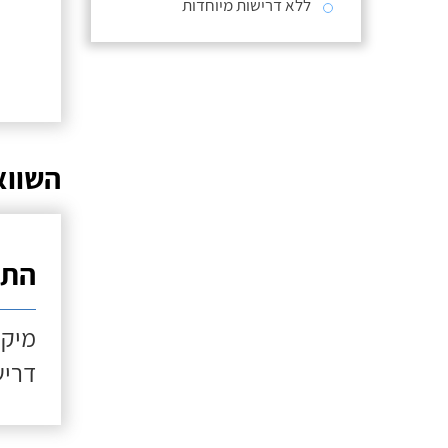
ללא דרישות מיוחדות
השווא
התקנ
מיקו
דריש