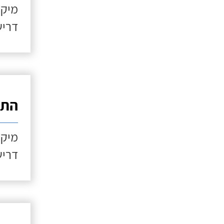
מיקו
דריש
התקנ
מיקו
דריש