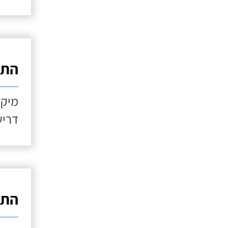
התקנ
מיקו
דריש
התקנ