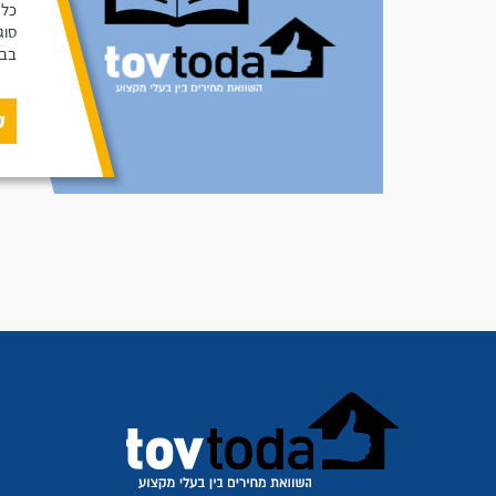
כל 
סוג
בבי
ק