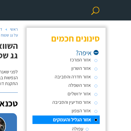
ראשי
דו
סינונים חכמים
על גג שטוח 
השווא
איפה?
גג שט
אזור המרכז
אזור השרון
לפני שאנח
אזור חדרה והסביבה
הנפשות בב
התקנת דוד
אזור השפלה
אזור ירושלים
טכנאי
אזור מודיעין והסביבה
אזור הצפון
אזור הגליל והעמקים
עפולה