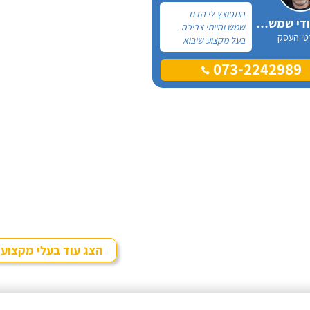
התפוצץ לי הדוד
אלכס דודי שמש וחשמל
שמש והייתי צריכה
טי העסק
בעל מקצוע שיבוא
לתקן, כתבתי בגוגל
073-2242989
טכנאי דודים ואז
הגעתי לקבוצה של
העיר חיפה בפייסבוק,
שם כמה האנשים
המליצו על "אלכס
דודי שמש וחשמל".
הצג עוד בעלי מקצוע