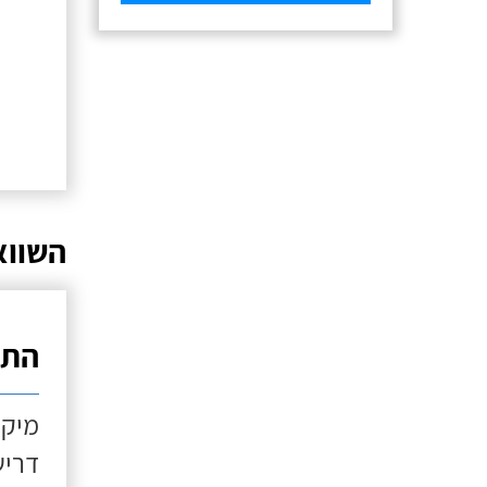
השווא
התקנ
מיקו
דריש