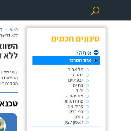
ראשי
דו
סינונים חכמים
ללא דרישות 
השווא
איפה?
ללא ד
אזור המרכז
תל אביב
לפני שאנח
רמת גן
הנפשות בב
גבעתיים
התקנת דוד
בת ים
יהוד
אור יהודה
טכנאי
פתח תקווה
קרית אונו
בני ברק
חולון
ראשון לציון