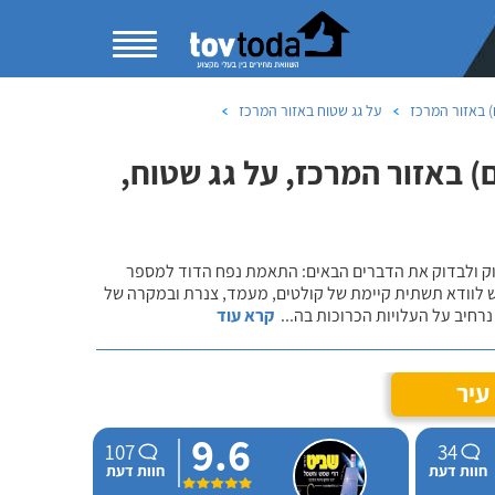
 באזור המרכז
על גג שטוח באזור המרכז
 באזור המרכז, על גג שטוח,
שוק ולבדוק את הדברים הבאים: התאמת נפח הדוד למספר
ש לוודא תשתית קיימת של קולטים, מעמד, צנרת ובמקרה של
רחיב על העלויות הכרוכות בה
...
קרא עוד
עיר
9.6
107
34
חוות דעת
חוות דעת