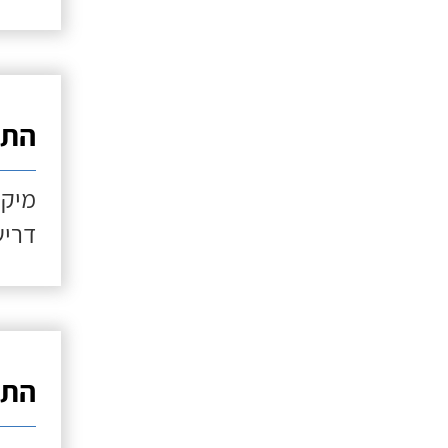
התקנ
מיקו
דריש
התקנ