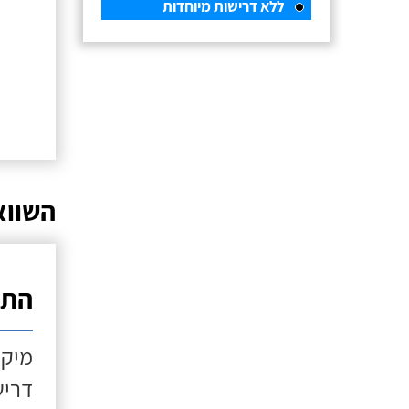
ללא דרישות מיוחדות
השווא
התקנ
מיקו
דריש