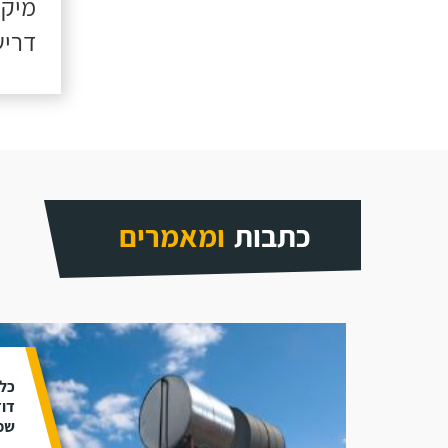
מיקו
דריש
כתבות
ומאמרים
כל 
דוד
שמ