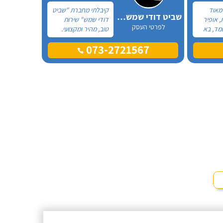
 מאוד
קיבלתי מחברת "שביט
שביט דודי שמש וחשמל בע"מ
, אופיר
דודי שמש" שירות
לפרטי העסק
מד, בא
טוב, מהיר ומקצועי.
את
הזמנתי אותם לא
073-2721567
ההתקנה,
מזמן, כשהתפוצץ לי
גן מאוד.
הדוד שמש של
מד בה
הדירה.
, ביצע
ית היה
גיע
י נוח,
שאיר נקי
מלץ בחום!