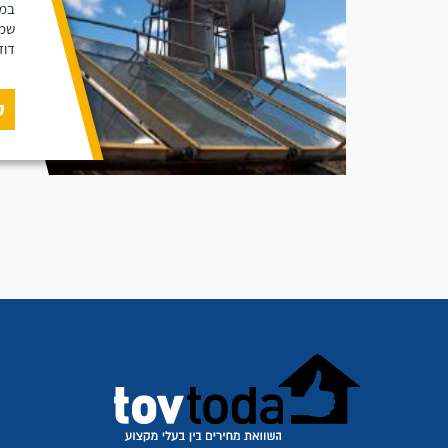
במא
שמש
דוד
ק