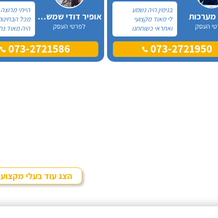
בנימין היה נשמע
הייתי מרוצה
 מערכות
אופיר דודי שמש וחשמל
לי מאוד מקצועי
מכל הבחינות
טי העסק
לפרטי העסק
ואחראי כשוחחנו
היה מאוד נח
בטלפון לכן, הזמנתי
לפני לראות 
073-2721586
073-2721950
אותו להחלפת דוד
המיקום של 
שמש וקולטים בבניין בו
המחיר היה הו
אני גרה והוא אכן נתן
נתן מילה וע
שירות חבל על הזמן!
מכל הבחינות
הוא ביצע עבודה נקייה
עבודה מקצוע
ומסודרת.
אמין מאוד, ה
בשעות שהיה ל
היה לארג' וה
ומסודר - מו
הצג עוד בעלי מקצוע